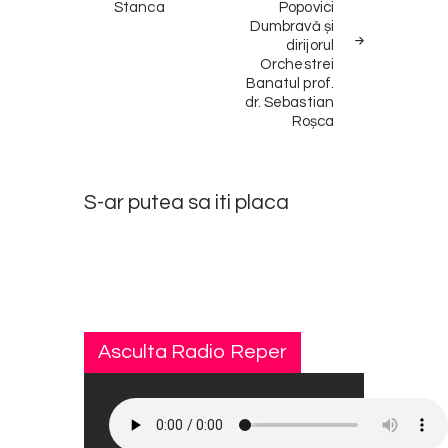
Stanca
Popovici
Dumbravă și
dirijorul
Orchestrei
Banatul prof.
dr. Sebastian
Roșca
Inestimabilă
2
pierdere a
STIRILE
ZILEI
S-ar putea sa iti placa
folclorului
bănățean! A
Nicu
4
murit
Novac
STIRILE
instrumentistul
ZILEI
Costel Florea
Pițigoi!
Asculta Radio Reper