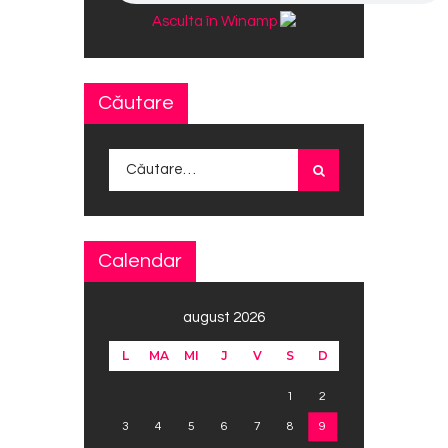
Asculta în Winamp
Căutare
Caută după:
Calendar
august 2026
L
MA
MI
J
V
S
D
1
2
3
4
5
6
7
8
9