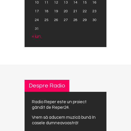
10
11
12
13
14
15
16
17
18
19
20
21
22
23
24
25
26
27
28
29
30
31
« iun.
Despre Radio
Radio Reper este un proiect
gândit de Reper24.
Vrem să aducem muzică bună în
casele dumneavoastră!